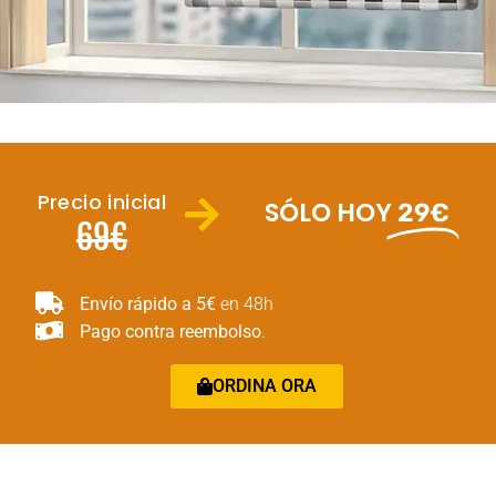
Precio inicial
SÓLO HOY
29€
69€
Envío rápido a 5€
en 48h
Pago contra reembolso
.
ORDINA ORA