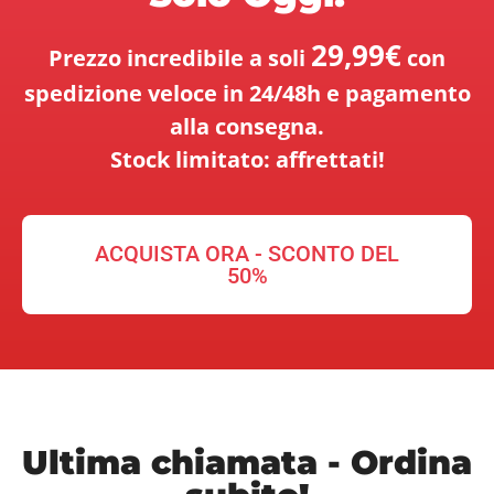
29,99€
Prezzo incredibile a soli
con
spedizione veloce in 24/48h e pagamento
alla consegna.
Stock limitato: affrettati!
ACQUISTA ORA - SCONTO DEL
50%
Ultima chiamata - Ordina