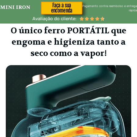
Faça a sua
MINI IRON
Pagamento contra reembolso e entrega
encomenda
rápida
Avaliação do cliente:





O único ferro PORTÁTIL que
engoma e higieniza tanto a
seco como a vapor!