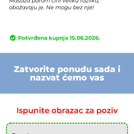
Masaža parom čini veliku razliku,
obožavaju je. Ne mogu bez nje!
Potvrđena kupnja 15.06.2026.
Zatvorite ponudu sada i
nazvat ćemo vas
Ispunite obrazac za poziv