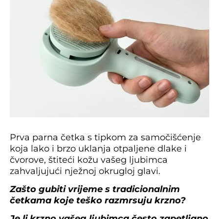
Prva parna četka s tipkom za samočišćenje
koja lako i brzo uklanja otpaljene dlake i
čvorove, štiteći kožu vašeg ljubimca
zahvaljujući nježnoj okrugloj glavi.
Zašto gubiti vrijeme s tradicionalnim
četkama koje teško razmrsuju krzno?
Je li krzno vašeg ljubimca često zapetljano