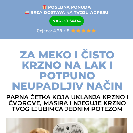
POSEBNA PONUDA
BRZA DOSTAVA NA TVOJU ADRESU
NARUČI SADA
Ocjena: 4,98 / 5
ZA MEKO I ČISTO
KRZNO NA LAK I
POTPUNO
NEUPADLJIV NAČIN
PARNA ČETKA KOJA UKLANJA KRZNO I
ČVOROVE, MASIRA I NJEGUJE KRZNO
TVOG LJUBIMCA JEDNIM POTEZOM