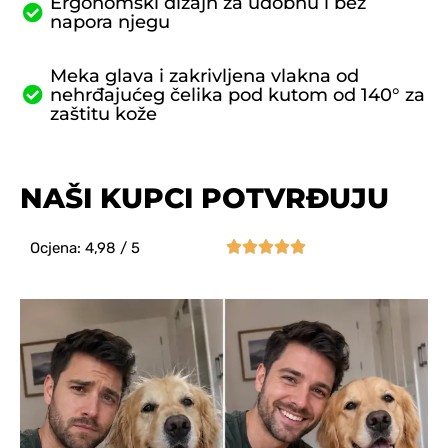
Ergonomski dizajn za udobnu i bez
napora njegu
Meka glava i zakrivljena vlakna od
nehrđajućeg čelika pod kutom od 140° za
zaštitu kože
NAŠI KUPCI POTVRĐUJU





Ocjena: 4,98 / 5