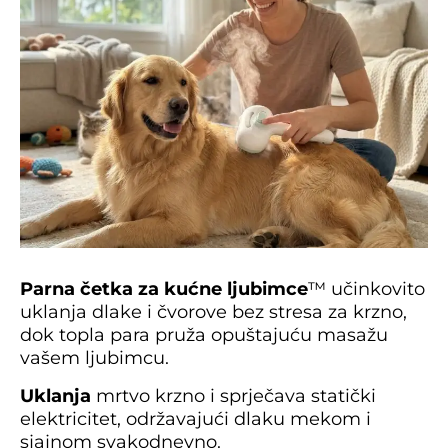
Parna četka za kućne ljubimce
™ učinkovito
uklanja dlake i čvorove bez stresa za krzno,
dok topla para pruža opuštajuću masažu
vašem ljubimcu.
Uklanja
mrtvo krzno i sprječava statički
elektricitet, održavajući dlaku mekom i
sjajnom svakodnevno.