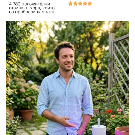





4 783 положителни
отзива от хора, които
са пробвали лампата