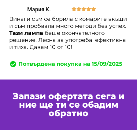
Мария К.





Винаги съм се борила с комарите вкъщи
и съм пробвала много методи без успех.
Тази лампа
беше окончателното
решение. Лесна за употреба, ефективна
и тиха. Давам 10 от 10!
Потвърдена покупка на 15/09/2025
Запази офертата сега и
ние ще ти се обадим
обратно